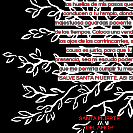
las huellas de mis pasos qu
conducen a tu templo, dond
majestuosa aguardas paciente e
de los tiempos. Coloca una ven
los ojos de los contrincantes, si
causa es justa, para que tu
presencia, sea mi escudo poder
que me permita cumplir tu misi
"SALVE SANTA MUERTE, ASI SE
SANTA MUERTE
DEL AMOR