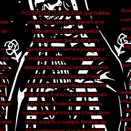
Ante
PODEROSA CONSEJERA que hablas
cuer
amas
por mi lado derecho, penetra mi
sinc
 sin
conciencia y aclara aquellas
m
confusiones que opacan mi
гер
 mi
pensamiento. Permite poderosa
dile
consejera que a mí venga el amor,
pen
n en
aleja el odio, aleja el rencor. Ilumina
to y
con tu rayo misterioso mi leal
 es
corazón. Llama sin descanso a los
aque
mi
que amo y transmuta las pasiones
volu
a que
obscuras. Poderosa consejera,
ma
 mi
cumple esta petición para bien de mi
ilum
fuera
alma, espíritu y cuerpo, librame de
co
la
los sentimientos que desatan las