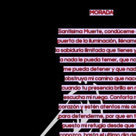
MORADA
Santísima Muerte, condúceme 
puerta de la iluminación, llénam
la sabiduría ilimitada que tienes 
a nada le pueda temer, que n
me pueda detener y que na
obstruya mi camino que nac
cuando tu presencia brilla en 
escucha mi ruego. C
onforta 
corazón y estén atentos mis o
para defenderme, por que en t
puesto mi refugio desde que 
conozco, hasta el ultimo dia de