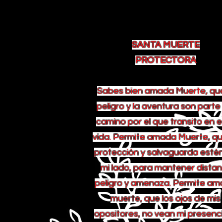
SANTA MUERTE
PROTECTORA
Sabes bien amada Muerte, que
peligro y la aventura son parte
camino por el que transito en 
vida. Permite amada Muerte, qu
protección y salvaguarda esté
mi lado, para mantener dista
peligro y amenaza. Permite a
muerte, que los ojos de mis
opositores, no vean mi presenci