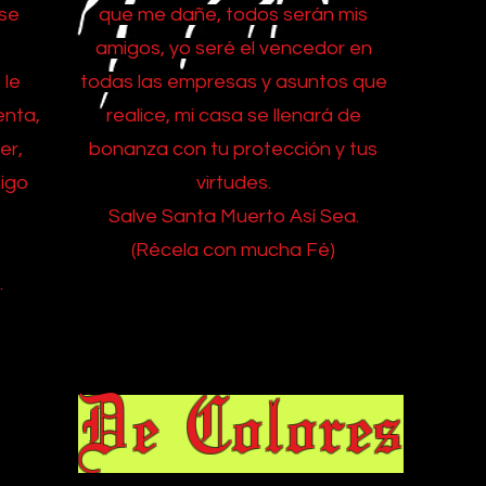
 se
que me dañe, todos serán mis
amigos, yo seré el vencedor en
 le
todas las empresas y asuntos que
enta,
realice, mi casa se llenará de
er,
bonanza con tu protección y tus
migo
virtudes.
Salve Santa Muerto Así Sea.
(Récela con mucha Fé)
.
De Colores