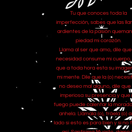
Tu que conoces toda la
imperfección, sabes que las ll
ardientes de la pasión queman
piedad mi corazón.
Llama al ser que amo, dile que
necesidad consume mi cuerpo, 
que a toda hora esta su image
mi mente. Dile que la (o) necesi
no deseo mal alguno, dile que
imperiosa su presencia y que 
fuego puede calentar la morad
anhela. Llámala (o), tráela (o) a
lado si esto es para bien y si no 
así, Santísima Muerte, dame 