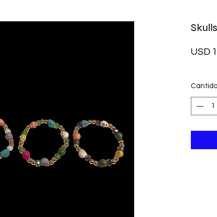
Skull
USD 1
Cantid