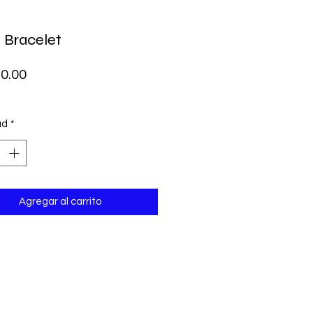
s Bracelet
Precio
0.00
ad
*
Agregar al carrito