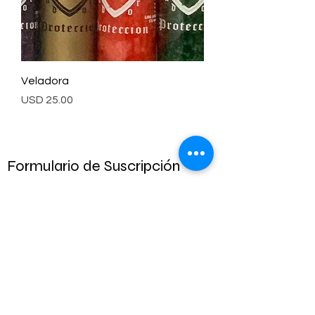
Veladora
Precio
USD 25.00
Formulario de Suscripción
Submit
(323) 462-1134